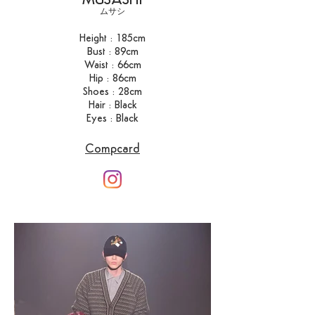
MUSASHI
​ムサシ​
Height : 185cm
Bust : 89cm
Waist : 66cm
Hip : 86cm
Shoes : 28cm
Hair : Black
Eyes : Black
Compcard