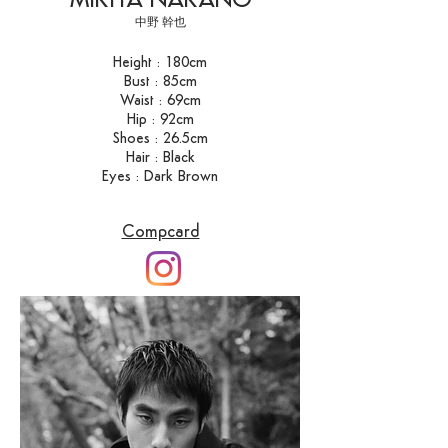
MIKIYA NAKANO
中野 幹也
Height : 180cm
Bust : 85cm
Waist : 69cm
Hip : 92cm
Shoes : 26.5cm
Hair : Black
Eyes : Dark Brown
Compcard