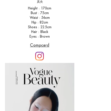
​真央
Height : 170cm
Bust : 75cm
Waist : 56cm
Hip : 82cm
Shoes : 22.5cm
Hair : Black
Eyes : Brown
Compcard