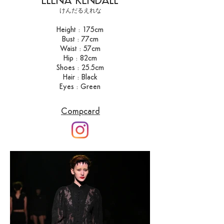
ELENA KENDALL
​けんだるえれな
Height : 175cm
Bust : 77cm
Waist : 57cm
Hip : 82cm
Shoes : 25.5cm
Hair : Black
Eyes : Green
Compcard